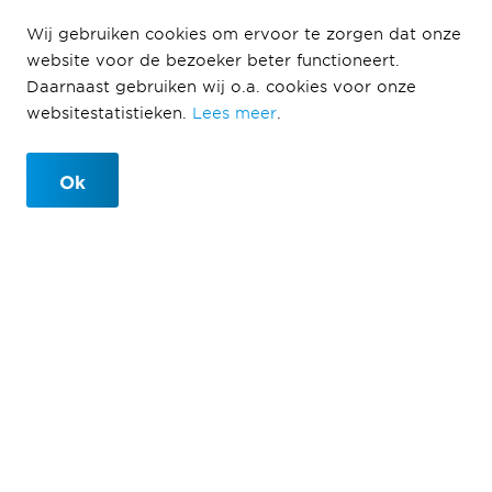
Wij gebruiken cookies om ervoor te zorgen dat onze
website voor de bezoeker beter functioneert.
Kromhout Kazerne
Daarnaast gebruiken wij o.a. cookies voor onze
Utrecht
websitestatistieken.
Lees meer
.
Ok
Kromhout Kazerne Utrecht
Utrecht (Nederland)
Consortium Komfort
De Kromhout kazerne is een nieuw kantorencomplex
voor de Landmacht met onder meer 80.000 m2
kantoorruimte, een sporthal, een parkeergarage,
4.000 m2 buitensportfaciliteiten en een
gezondheidscentrum.